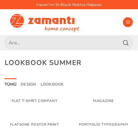
İçeriğe
Kayseri'nin En Büyük Mobilya Mağazası
atla
Ara:
LOOKBOOK SUMMER
TÜMÜ
DESIGN
LOOKBOOK
FLAT T-SHIRT COMPANY
MAGAZINE
FLATSOME POSTER PRINT
PORTFOLIO TYPOGRAPHY