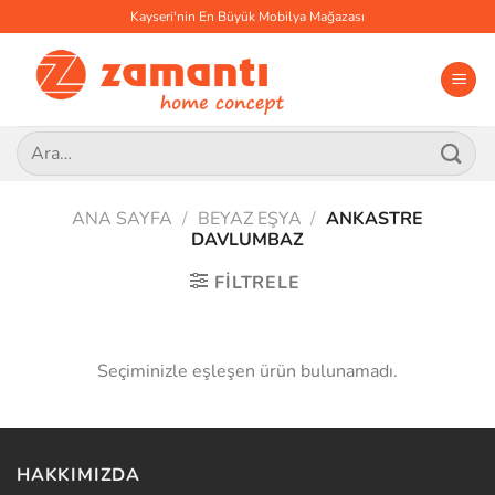
İçeriğe
Kayseri'nin En Büyük Mobilya Mağazası
atla
Ara:
ANA SAYFA
/
BEYAZ EŞYA
/
ANKASTRE
DAVLUMBAZ
FILTRELE
Seçiminizle eşleşen ürün bulunamadı.
HAKKIMIZDA